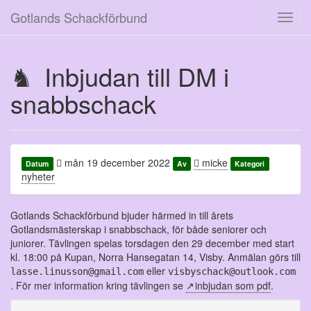
Gotlands Schackförbund
Toggl
navig
Inbjudan till DM i
snabbschack
mån 19 december 2022
micke
Datum
Av
Kategori
nyheter
Gotlands Schackförbund bjuder härmed in till årets
Gotlandsmästerskap i snabbschack, för både seniorer och
juniorer. Tävlingen spelas torsdagen den 29 december med start
kl. 18:00 på Kupan, Norra Hansegatan 14, Visby. Anmälan görs till
eller
lasse.linusson@gmail.com
visbyschack@outlook.com
. För mer information kring tävlingen se
inbjudan som pdf
.