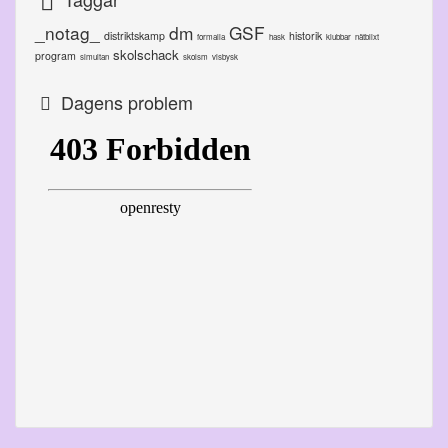
_notag_
dm
GSF
distriktskamp
historik
formalia
hask
klubbar
nätblixt
skolschack
program
simultan
skolsm
visbysk
Dagens problem