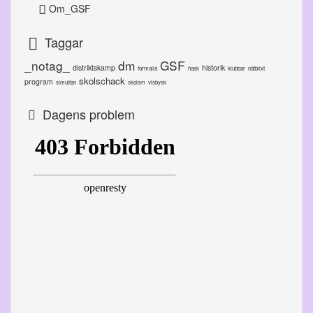
Om_GSF
Taggar
_notag_
dm
GSF
distriktskamp
historik
formalia
hask
klubbar
nätblixt
skolschack
program
simultan
skolsm
visbysk
Dagens problem