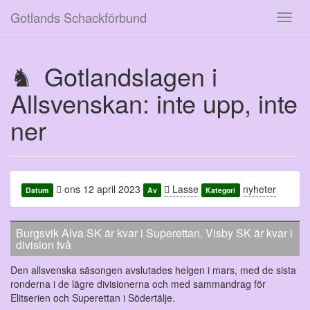
Gotlands Schackförbund
Toggl
navig
Gotlandslagen i
Allsvenskan: inte upp, inte
ner
ons 12 april 2023
Lasse
nyheter
Datum
Av
Kategori
Burgsvik Alva SK är kvar i Superettan. Visby SK är kvar i
division två
Den allsvenska säsongen avslutades helgen i mars, med de sista
ronderna i de lägre divisionerna och med sammandrag för
Elitserien och Superettan i Södertälje.