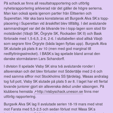
På schack.se finns all resultatrapportering och utförlig
nyhetsrapportering arkiverad när det gäller de högre serierna.
Man kan också spela igenom partier från Elitserien och
Superettan. Här ska bara konstateras att Burgsvik Alva SK:s topp-
placering i Superettan vid årsskiftet blev tillfällig. I det avslutande
sammandraget var det de blivande tre-i-topp-lagen som stod för
motståndet (Växjö SK, Örgryte SK, Rockaden SK II) och Bask
förlorade med 1,5-6,5, 2-6, 2-6. I sluttabellen stod alltså Växjö
som segrare före Örgryte (båda lagen flyttas upp). Burgsvik Alva
SK slutade på plats 8 av 10 (men med god marginal till
nedflyttningsstrecket). I BASK:s lag spelade bland annat den
danske stormästaren Lars Schandorff.
I division II spelade Visby SK sina två avslutande ronder i
allsvenskan och det blev förluster mot Södertälje med 2-6 och
med samma siffror mot Stockholms SS fjärdelag. Wasas andralag
tog full pott, Visby SK slutade på plats 5 av 8. I laget har ett flertal
lovande juniorer gjort sin allsvenska debut under säsongen. På
klubbens hemsida
http://visbyschack.uneson.se
finns mer
utförlig rapportering.
Burgsvik Alva SK lag II avslutade serien 18-19 mars med vinst
mot Farsta med 5,5-2,5 och sedan förlust mot Wasa SK:s