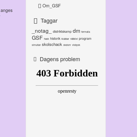
Om_GSF
r anges
r
Taggar
_notag_
dm
distriktskamp
formalia
GSF
historik
program
hask
klubbar
nätblixt
skolschack
simultan
skolsm
visbysk
Dagens problem