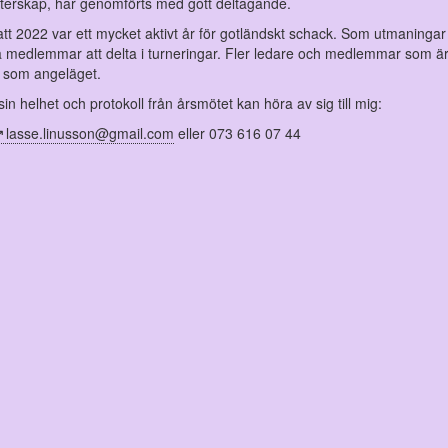
sterskap, har genomförts med gott deltagande.
att 2022 var ett mycket aktivt år för gotländskt schack. Som utmaninga
nnliga medlemmar att delta i turneringar. Fler ledare och medlemmar som ä
å som angeläget.
in helhet och protokoll från årsmötet kan höra av sig till mig:
lasse.linusson@gmail.com
eller 073 616 07 44