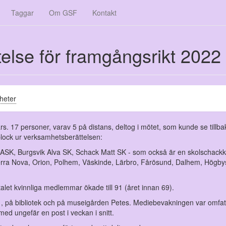
Taggar
Om GSF
Kontakt
else för framgångsrikt 2022
heter
s. 17 personer, varav 5 på distans, deltog i mötet, som kunde se tillba
plock ur verksamhetsberättelsen:
se ASK, Burgsvik Alva SK, Schack Matt SK - som också är en skolschackk
 Terra Nova, Orion, Polhem, Väskinde, Lärbro, Fårösund, Dalhem, Högby
alet kvinnliga medlemmar ökade till 91 (året innan 69).
21, på bibliotek och på museigården Petes. Mediebevakningen var omfa
d ungefär en post i veckan i snitt.