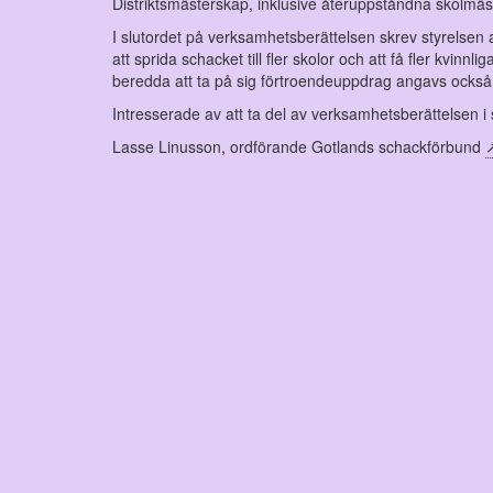
Distriktsmästerskap, inklusive återuppståndna skolmä
I slutordet på verksamhetsberättelsen skrev styrelsen 
att sprida schacket till fler skolor och att få fler kvi
beredda att ta på sig förtroendeuppdrag angavs ocks
Intresserade av att ta del av verksamhetsberättelsen i s
Lasse Linusson, ordförande Gotlands schackförbund