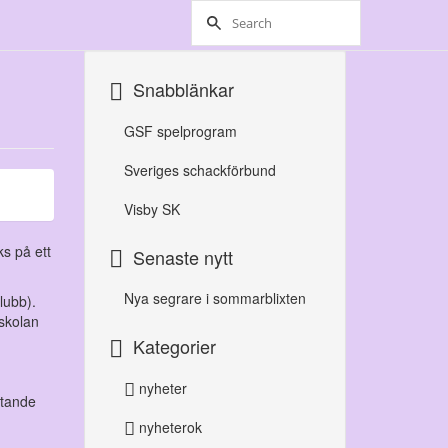
Snabblänkar
GSF spelprogram
Sveriges schackförbund
Visby SK
ks på ett
Senaste nytt
Nya segrare i sommarblixten
lubb).
skolan
Kategorier
nyheter
ttande
nyheterok