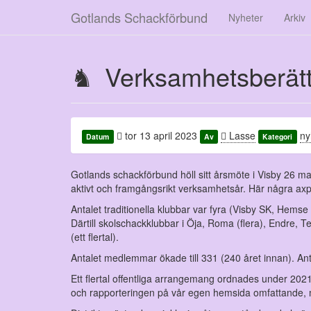
Gotlands Schackförbund
Nyheter
Arkiv
Verksamhetsberätt
tor 13 april 2023
Lasse
ny
Datum
Av
Kategori
Gotlands schackförbund höll sitt årsmöte i Visby 26 mar
aktivt och framgångsrikt verksamhetsår. Här några ax
Antalet traditionella klubbar var fyra (Visby SK, Hem
Därtill skolschackklubbar i Öja, Roma (flera), Endre,
(ett flertal).
Antalet medlemmar ökade till 331 (240 året innan). Ant
Ett flertal offentliga arrangemang ordnades under 20
och rapporteringen på vår egen hemsida omfattande, me