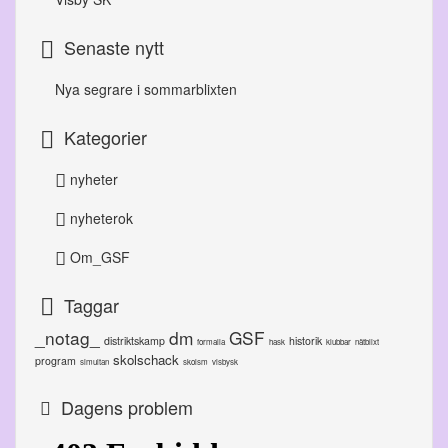
Senaste nytt
Nya segrare i sommarblixten
Kategorier
nyheter
nyheterok
Om_GSF
Taggar
_notag_
dm
GSF
distriktskamp
historik
formalia
hask
klubbar
nätblixt
skolschack
program
simultan
skolsm
visbysk
Dagens problem