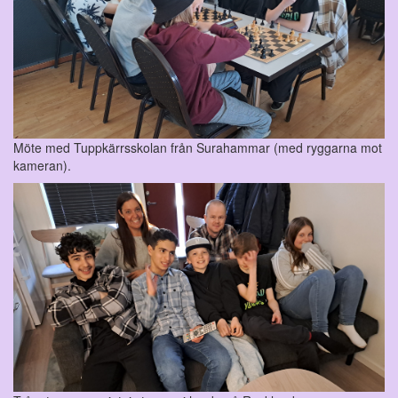
Möte med Tuppkärrsskolan från Surahammar (med ryggarna mot
kameran).