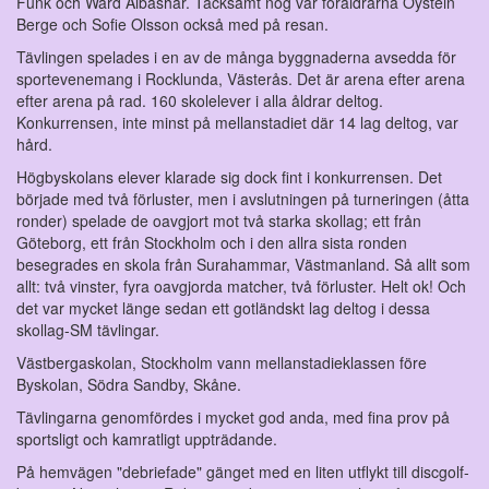
Funk och Ward Albashar. Tacksamt nog var föräldrarna Öystein
Berge och Sofie Olsson också med på resan.
Tävlingen spelades i en av de många byggnaderna avsedda för
sportevenemang i Rocklunda, Västerås. Det är arena efter arena
efter arena på rad. 160 skolelever i alla åldrar deltog.
Konkurrensen, inte minst på mellanstadiet där 14 lag deltog, var
hård.
Högbyskolans elever klarade sig dock fint i konkurrensen. Det
började med två förluster, men i avslutningen på turneringen (åtta
ronder) spelade de oavgjort mot två starka skollag; ett från
Göteborg, ett från Stockholm och i den allra sista ronden
besegrades en skola från Surahammar, Västmanland. Så allt som
allt: två vinster, fyra oavgjorda matcher, två förluster. Helt ok! Och
det var mycket länge sedan ett gotländskt lag deltog i dessa
skollag-SM tävlingar.
Västbergaskolan, Stockholm vann mellanstadieklassen före
Byskolan, Södra Sandby, Skåne.
Tävlingarna genomfördes i mycket god anda, med fina prov på
sportsligt och kamratligt uppträdande.
På hemvägen "debriefade" gänget med en liten utflykt till discgolf-