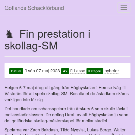
Gotlands Schackförbund
Toggl
navig
Fin prestation i
skollag-SM
sön 07 maj 2023
Lasse
nyheter
Datum
Av
Kategori
Helgen 6-7 maj drog ett gäng från Högbyskolan i Hemse iväg till
Västerås för att spela skollag-SM. Resultatet de åstadkom skäms
verkligen inte för sig.
Det handlade om schackspelare från årskurs 6 som skulle tävla i
mellanstadieklassen. De deltog i kraft av att Högbyskolan ju vann
det gotländska skollag-mästerskapet för mellanstadiet.
Spelarna var Zaen Bakdash, Tilde Nyqvist, Lukas Berge, Walter