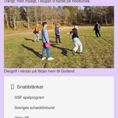
Trångt, men mysigt, i stugan vi hyrde på Rocklunda.
Discgolf i väntan på färjan hem till Gotland.
Snabblänkar
GSF spelprogram
Sveriges schackförbund
Visby SK