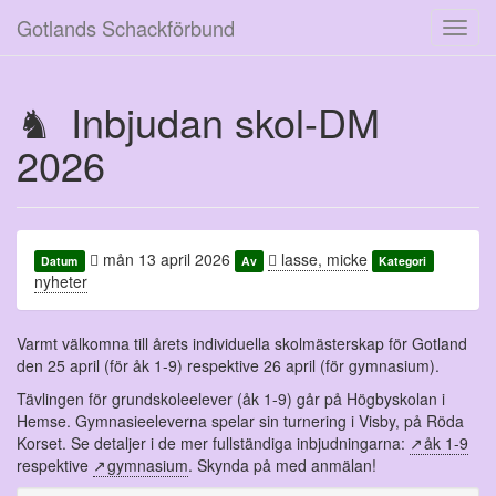
Gotlands Schackförbund
Toggl
navig
Inbjudan skol-DM
2026
mån 13 april 2026
lasse, micke
Datum
Av
Kategori
nyheter
Varmt välkomna till årets individuella skolmästerskap för Gotland
den 25 april (för åk 1-9) respektive 26 april (för gymnasium).
Tävlingen för grundskoleelever (åk 1-9) går på Högbyskolan i
Hemse. Gymnasieeleverna spelar sin turnering i Visby, på Röda
Korset. Se detaljer i de mer fullständiga inbjudningarna:
åk 1-9
respektive
gymnasium
. Skynda på med anmälan!