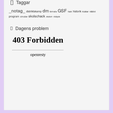
Taggar
_notag_
dm
GSF
distriktskamp
historik
formalia
hask
klubbar
nätblixt
skolschack
program
simultan
skolsm
visbysk
Dagens problem