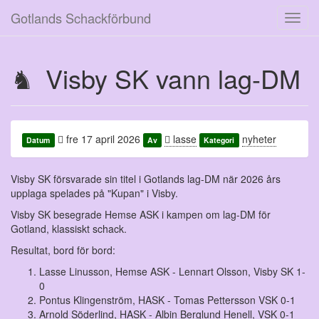
Gotlands Schackförbund
Toggl
navig
Visby SK vann lag-DM
fre 17 april 2026
lasse
nyheter
Datum
Av
Kategori
Visby SK försvarade sin titel i Gotlands lag-DM när 2026 års
upplaga spelades på "Kupan" i Visby.
Visby SK besegrade Hemse ASK i kampen om lag-DM för
Gotland, klassiskt schack.
Resultat, bord för bord:
Lasse Linusson, Hemse ASK - Lennart Olsson, Visby SK 1-
0
Pontus Klingenström, HASK - Tomas Pettersson VSK 0-1
Arnold Söderlind, HASK - Albin Berglund Henell, VSK 0-1