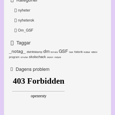
nyheter
nyheterok
Om_GSF
Taggar
_notag_
dm
GSF
distriktskamp
historik
formalia
hask
klubbar
nätblixt
skolschack
program
simultan
skolsm
visbysk
Dagens problem