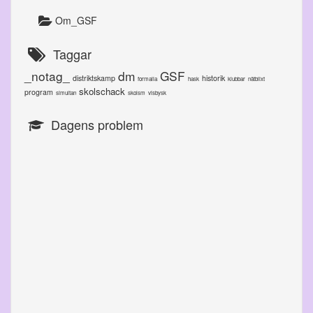
Om_GSF
Taggar
_notag_
dm
GSF
distriktskamp
historik
formalia
hask
klubbar
nätblixt
skolschack
program
simultan
skolsm
visbysk
Dagens problem