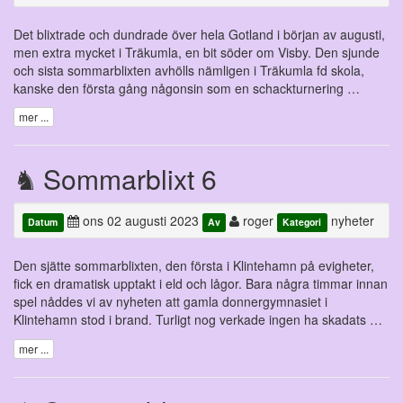
Det blixtrade och dundrade över hela Gotland i början av augusti,
men extra mycket i Träkumla, en bit söder om Visby. Den sjunde
och sista sommarblixten avhölls nämligen i Träkumla fd skola,
kanske den första gång någonsin som en schackturnering …
mer ...
Sommarblixt 6
ons 02 augusti 2023
roger
nyheter
Datum
Av
Kategori
Den sjätte sommarblixten, den första i Klintehamn på evigheter,
fick en dramatisk upptakt i eld och lågor. Bara några timmar innan
spel nåddes vi av nyheten att gamla donnergymnasiet i
Klintehamn stod i brand. Turligt nog verkade ingen ha skadats …
mer ...