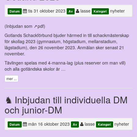
tis 31 oktober 2023
lasse
nyheter
Datum
Av
Kategori
(Inbjudan som
pdf
)
Gotlands Schackförbund bjuder härmed in till schackmästerskap
för skollag 2023 (gymnasium, högstadium, mellanstadium,
lågstadium), den 26 november 2023. Anmälan sker senast 21
november.
Tävlingen spelas med 4-manna-lag (plus reserver om man vill)
och alla gotländska skolor är …
mer ...
Inbjudan till individuella DM
och junior-DM
mån 16 oktober 2023
lasse
nyheter
Datum
Av
Kategori