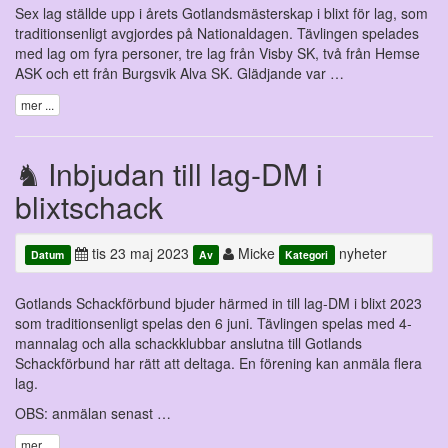
Sex lag ställde upp i årets Gotlandsmästerskap i blixt för lag, som
traditionsenligt avgjordes på Nationaldagen. Tävlingen spelades
med lag om fyra personer, tre lag från Visby SK, två från Hemse
ASK och ett från Burgsvik Alva SK. Glädjande var …
mer ...
Inbjudan till lag-DM i
blixtschack
tis 23 maj 2023
Micke
nyheter
Datum
Av
Kategori
Gotlands Schackförbund bjuder härmed in till lag-DM i blixt 2023
som traditionsenligt spelas den 6 juni. Tävlingen spelas med 4-
mannalag och alla schackklubbar anslutna till Gotlands
Schackförbund har rätt att deltaga. En förening kan anmäla flera
lag.
OBS: anmälan senast …
mer ...