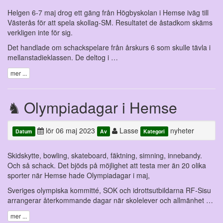
Helgen 6-7 maj drog ett gäng från Högbyskolan i Hemse iväg till
Västerås för att spela skollag-SM. Resultatet de åstadkom skäms
verkligen inte för sig.
Det handlade om schackspelare från årskurs 6 som skulle tävla i
mellanstadieklassen. De deltog i …
mer ...
Olympiadagar i Hemse
lör 06 maj 2023
Lasse
nyheter
Datum
Av
Kategori
Skidskytte, bowling, skateboard, fäktning, simning, innebandy.
Och så schack. Det bjöds på möjlighet att testa mer än 20 olika
sporter när Hemse hade Olympiadagar i maj,
Sveriges olympiska kommitté, SOK och idrottsutbildarna RF-Sisu
arrangerar återkommande dagar när skolelever och allmänhet …
mer ...