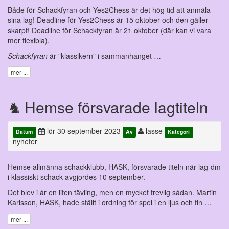
Både för Schackfyran och Yes2Chess är det hög tid att anmäla
sina lag! Deadline för Yes2Chess är 15 oktober och den gäller
skarpt! Deadline för Schackfyran är 21 oktober (där kan vi vara
mer flexibla).
Schackfyran
är "klassikern" i sammanhanget …
mer ...
Hemse försvarade lagtiteln
lör 30 september 2023
lasse
Datum
Av
Kategori
nyheter
Hemse allmänna schackklubb, HASK, försvarade titeln när lag-dm
i klassiskt schack avgjordes 10 september.
Det blev i år en liten tävling, men en mycket trevlig sådan. Martin
Karlsson, HASK, hade ställt i ordning för spel i en ljus och fin …
mer ...