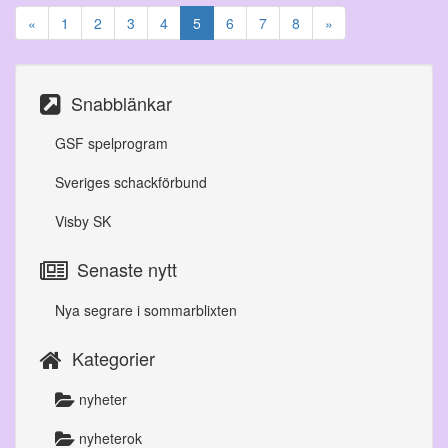
«
1
2
3
4
5
6
7
8
»
Snabblänkar
GSF spelprogram
Sveriges schackförbund
Visby SK
Senaste nytt
Nya segrare i sommarblixten
Kategorier
nyheter
nyheterok