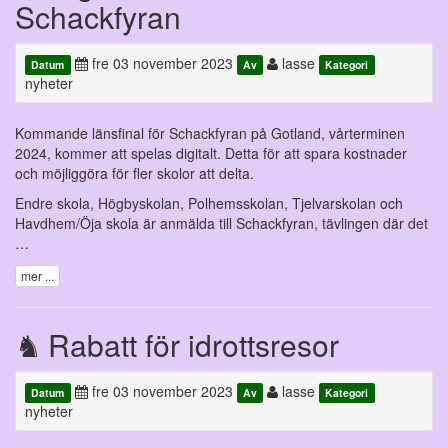
Schackfyran
fre 03 november 2023
lasse
Datum
Av
Kategori
nyheter
Kommande länsfinal för Schackfyran på Gotland, vårterminen
2024, kommer att spelas digitalt. Detta för att spara kostnader
och möjliggöra för fler skolor att delta.
Endre skola, Högbyskolan, Polhemsskolan, Tjelvarskolan och
Havdhem/Öja skola är anmälda till Schackfyran, tävlingen där det
…
mer ...
Rabatt för idrottsresor
fre 03 november 2023
lasse
Datum
Av
Kategori
nyheter