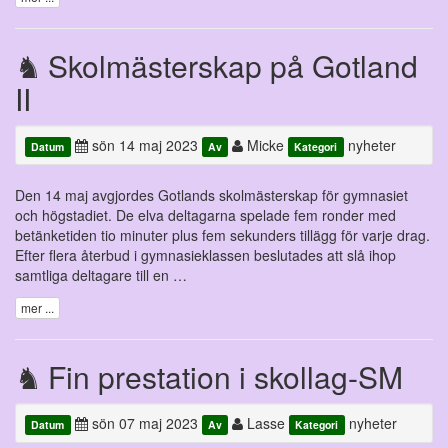
Skolmästerskap på Gotland
II
sön 14 maj 2023
Micke
nyheter
Datum
Av
Kategori
Den 14 maj avgjordes Gotlands skolmästerskap för gymnasiet
och högstadiet. De elva deltagarna spelade fem ronder med
betänketiden tio minuter plus fem sekunders tillägg för varje drag.
Efter flera återbud i gymnasieklassen beslutades att slå ihop
samtliga deltagare till en …
mer ...
Fin prestation i skollag-SM
sön 07 maj 2023
Lasse
nyheter
Datum
Av
Kategori