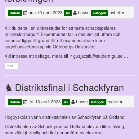
ons 19 april 2023
Lasse
nyheter
Datum
Av
Kategori
Vill du delta i en onlinestudie för att testa schackspelares
minnesförmågor? Experimentet tar 5 minuter att utföra och
kommer ligga till grund för ett examensarbete inom
kognitionsvetenskap vid Göteborgs Universitet.
Vid intresse att deltaga, maila till
gusjacsib@student.gu.se …
mer ...
Distriktsfinal i Schackfyran
tor 13 april 2023
Lasse
nyheter
Datum
Av
Kategori
Högbyskolan vann distriktsfinalen av Schackfyran på Gotland.
Distriktfinalen av Schackfyran på Gotland blev en liten tävling,
men väldigt trevlig och fint genomförd av eleverna.