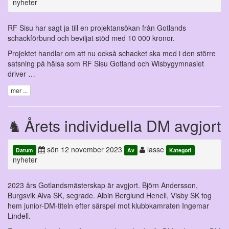
nyheter
RF Sisu har sagt ja till en projektansökan från Gotlands
schackförbund och beviljat stöd med 10 000 kronor.
Projektet handlar om att nu också schacket ska med i den större
satsning på hälsa som RF Sisu Gotland och Wisbygymnasiet
driver …
mer ...
Årets individuella DM avgjort
sön 12 november 2023
lasse
Datum
Av
Kategori
nyheter
2023 års Gotlandsmästerskap är avgjort. Björn Andersson,
Burgsvik Alva SK, segrade. Albin Berglund Henell, Visby SK tog
hem junior-DM-titeln efter särspel mot klubbkamraten Ingemar
Lindell.