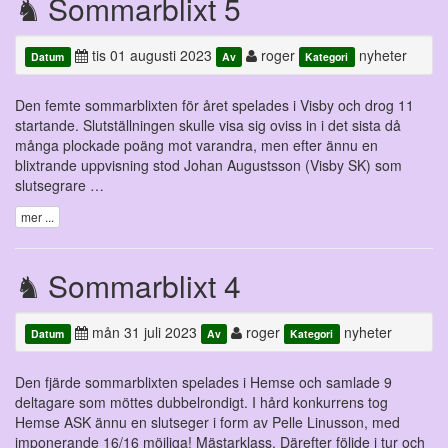
Sommarblixt 5
tis 01 augusti 2023
roger
nyheter
Datum
Av
Kategori
Den femte sommarblixten för året spelades i Visby och drog 11
startande. Slutställningen skulle visa sig oviss in i det sista då
många plockade poäng mot varandra, men efter ännu en
blixtrande uppvisning stod Johan Augustsson (Visby SK) som
slutsegrare …
mer ...
Sommarblixt 4
mån 31 juli 2023
roger
nyheter
Datum
Av
Kategori
Den fjärde sommarblixten spelades i Hemse och samlade 9
deltagare som möttes dubbelrondigt. I hård konkurrens tog
Hemse ASK ännu en slutseger i form av Pelle Linusson, med
imponerande 16/16 möjliga! Mästarklass. Därefter följde i tur och