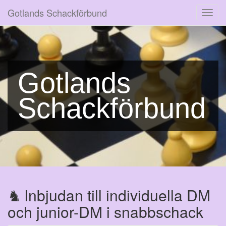
Gotlands Schackförbund
Toggl
navig
Gotlands
Schackförbund
Inbjudan till individuella DM
och junior-DM i snabbschack