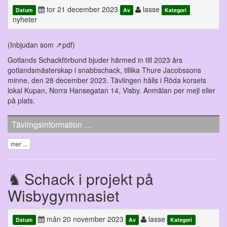
tor 21 december 2023
lasse
Datum
Av
Kategori
nyheter
(Inbjudan som
pdf
)
Gotlands Schackförbund bjuder härmed in till 2023 års
gotlandsmästerskap i snabbschack, tillika Thure Jacobssons
minne, den 28 december 2023. Tävlingen hålls i Röda korsets
lokal Kupan, Norra Hansegatan 14, Visby. Anmälan per mejl eller
på plats.
Tävlingsinformation …
mer ...
Schack i projekt på
Wisbygymnasiet
mån 20 november 2023
lasse
Datum
Av
Kategori